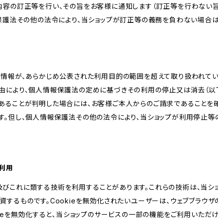
内容の訂正等を行い、その旨をお客様に通知します（訂正等を行わない
報保護法その他の法令により、当ショップが訂正等の義務を負わない場合は
人情報が、あらかじめ公表された利用目的の範囲を超えて取り扱われて
由により、個人情報保護法の定めに基づきその利用の停止又は消去（以下
あることが判明した場合には、お客様ご本人からのご請求であることを
す。但し、個人情報保護法その他の法令により、当ショップが利用停止等
の利用
kie及びこれに類する技術を利用することがあります。これらの技術は、当
するものです。Cookieを無効化されたいユーザーは、ウェブブラウザの
kieを無効化すると、当ショップのサービスの一部の機能をご利用いただ